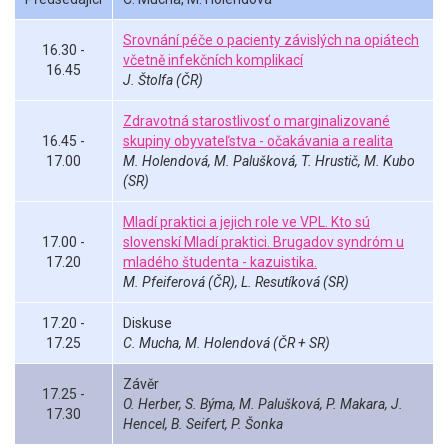
Srovnání péče o pacienty závislých na opiátech
16.30 -
včetně infekčních komplikací
16.45
J. Štolfa (ČR)
Zdravotná starostlivosť o marginalizované
16.45 -
skupiny obyvateľstva - očakávania a realita
17.00
M. Holendová, M. Palušková, T. Hrustič, M. Kubo
(SR)
Mladí praktici a jejich role ve VPL. Kto sú
17.00 -
slovenskí Mladí praktici. Brugadov syndróm u
17.20
mladého študenta - kazuistika.
M. Pfeiferová (ČR), L. Resutíková (SR)
17.20 -
Diskuse
17.25
C. Mucha, M. Holendová (ČR + SR)
Závěr
17.25 -
O. Herber, S. Býma, M. Palušková, P. Makara, J.
17.30
Hencel, B. Seifert, P. Šonka