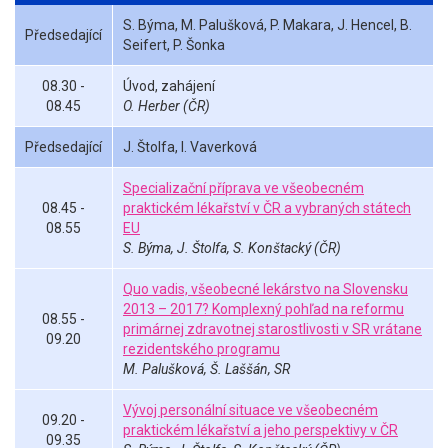
S. Býma, M. Palušková, P. Makara, J. Hencel, B.
Předsedající
Seifert, P. Šonka
08.30 -
Úvod, zahájení
08.45
O. Herber (ČR)
Předsedající
J. Štolfa, I. Vaverková
Specializační příprava ve všeobecném
08.45 -
praktickém lékařství v ČR a vybraných státech
08.55
EU
S. Býma, J. Štolfa, S. Konštacký (ČR)
Quo vadis, všeobecné lekárstvo na Slovensku
2013 – 2017? Komplexný pohľad na reformu
08.55 -
primárnej zdravotnej starostlivosti v SR vrátane
09.20
rezidentského programu
M. Palušková, Š. Laššán, SR
Vývoj personální situace ve všeobecném
09.20 -
praktickém lékařství a jeho perspektivy v ČR
09.35