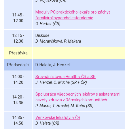
J. Vojtíšková (ČR)
Modul v PC praktického lékaře pro záchyt
11.45 -
familiární hypercholesterolemie
12.00
O. Herber (ČR)
12.15 -
Diskuse
12.30
D. Moravčíková, P. Makara
Přestávka
Předsedající
D. Halata, J. Henzel
14.00 -
Srovnání stavu eHealth v ČR a SR
14.20
J. Henzel, C. Mucha (SR + ČR)
Spolupráca všeobecných lekárov s asistentami
14.20 -
osvety zdravia v Rómskych komunitách
14.35
P. Marko, T. Hrustič, M. Kubo (SR)
14.35 -
Venkovské lékařství v ČR
14.50
D. Halata (ČR)