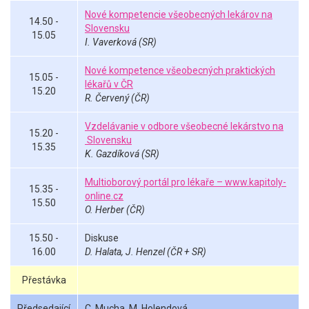
Nové kompetencie všeobecných lekárov na
14.50 -
Slovensku
15.05
I. Vaverková (SR)
Nové kompetence všeobecných praktických
15.05 -
lékařů v ČR
15.20
R. Červený (ČR)
Vzdelávanie v odbore všeobecné lekárstvo na
15.20 -
Slovensku
15.35
K. Gazdíková (SR)
Multioborový portál pro lékaře – www.kapitoly-
15.35 -
online.cz
15.50
O. Herber (ČR)
15.50 -
Diskuse
16.00
D. Halata, J. Henzel (ČR + SR)
Přestávka
Předsedající
C. Mucha, M. Holendová