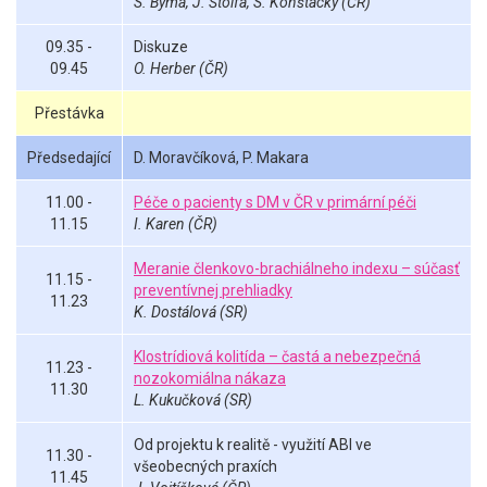
S. Býma, J. Štolfa, S. Konštacký (ČR)
09.35 -
Diskuze
09.45
O. Herber (ČR)
Přestávka
Předsedající
D. Moravčíková, P. Makara
11.00 -
Péče o pacienty s DM v ČR v primární péči
11.15
I. Karen (ČR)
Meranie členkovo-brachiálneho indexu – súčasť
11.15 -
preventívnej prehliadky
11.23
K. Dostálová (SR)
Klostrídiová kolitída – častá a nebezpečná
11.23 -
nozokomiálna nákaza
11.30
L. Kukučková (SR)
Od projektu k realitě - využití ABI ve
11.30 -
všeobecných praxích
11.45